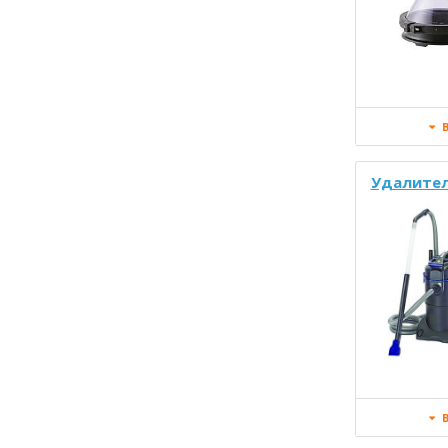
В
Удалител
В