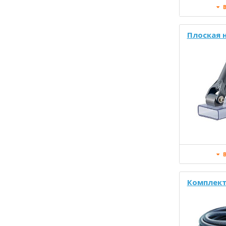
В
Плоская 
В
Комплект