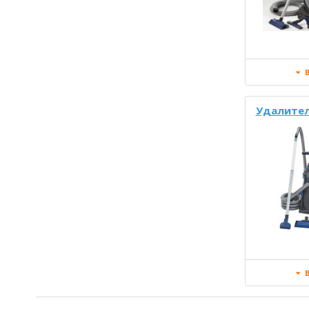
В
Удалител
В