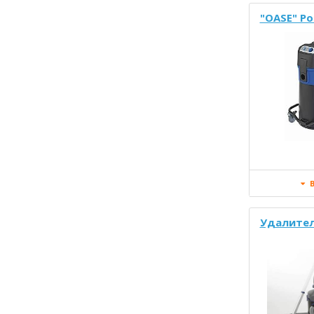
"OASE" P
В
Удалител