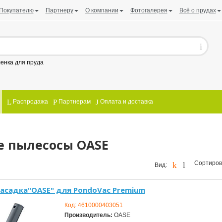
Покупателю
Партнеру
О компании
Фотогалерея
Всё о прудах
енка для пруда
Распродажа
Партнерам
Оплата и доставка
е пылесосы OASE
Сортиров
Вид:
насадка"OASE" для PondoVac Premium
Код:
4610000403051
Производитель:
OASE