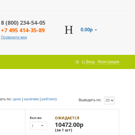
8 (800) 234-54-05
0.00р
+7 495 414-35-89
Позвоните мне
Вход
Регистрация
ать по:
цене
|
наличию
|
рейтингу
Выводить по:
ОЖИДАЕТСЯ
Кол-во
10472.00р
1
(за
1
шт
)