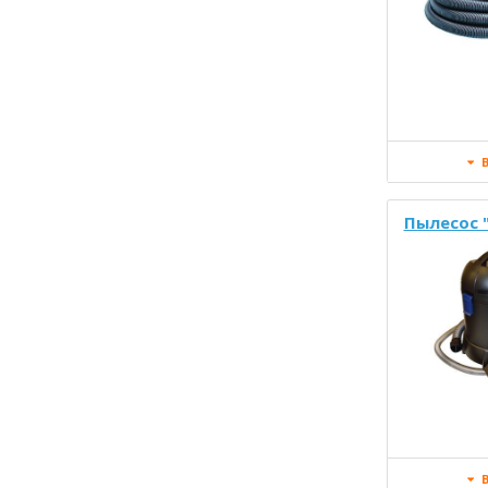
В
Пылесос "
В