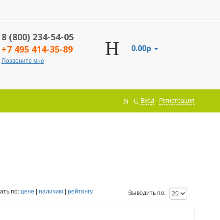
8 (800) 234-54-05
0.00р
+7 495 414-35-89
Позвоните мне
Вход
Регистрация
ать по:
цене
|
наличию
|
рейтингу
Выводить по: