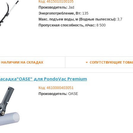
Код:
4615010100105
Производитель:
Jad
Энергопотребление, Вт:
135
Макс. подъем воды, м (Водные пылесосы):
3,7
Пропускная способность, л/час:
8 500
 НАЛИЧИИ НА СКЛАДАХ
СОПУТСТВУЮЩИЕ ТОВА
насадка"OASE" для PondoVac Premium
Код:
4610000403051
Производитель:
OASE