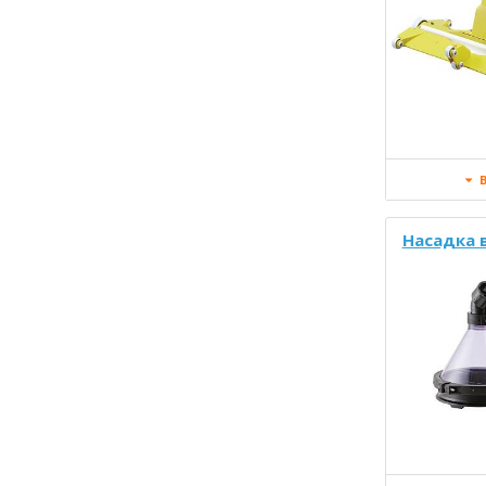
В
Насадка 