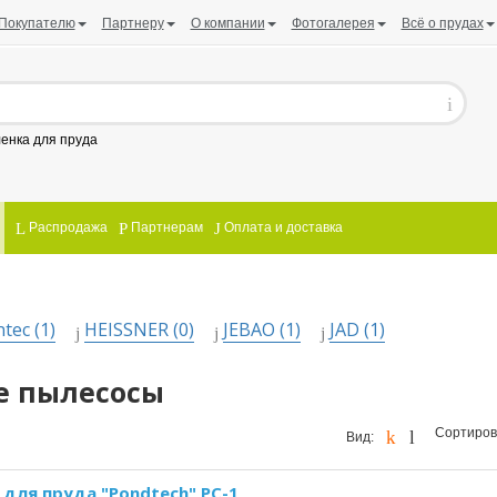
Покупателю
Партнеру
О компании
Фотогалерея
Всё о прудах
енка для пруда
Распродажа
Партнерам
Оплата и доставка
tec (1)
HEISSNER (0)
JEBAO (1)
JAD (1)
е пылесосы
Сортиров
Вид:
для пруда "Pondtech" PC-1