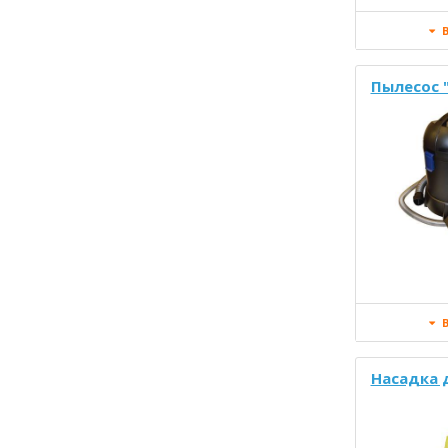
В
Пылесос "
В
Насадка 