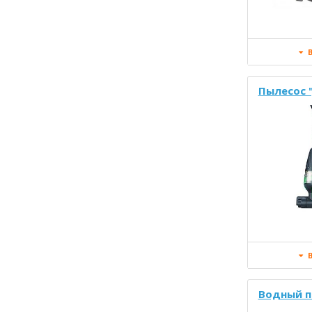
В
Пылесос "
В
Водный п