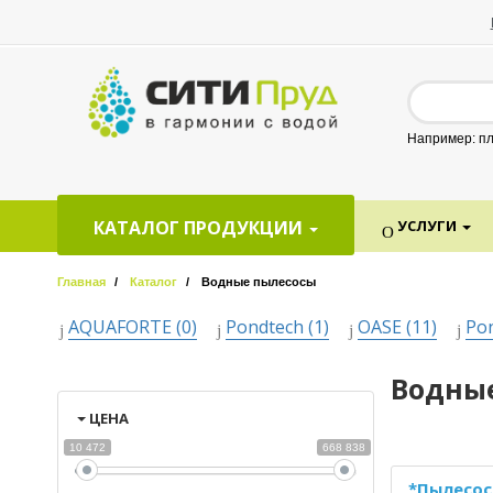
Например: пл
КАТАЛОГ ПРОДУКЦИИ
УСЛУГИ
Главная
Каталог
Водные пылесосы
AQUAFORTE (0)
Pondtech (1)
OASE (11)
Pon
Водны
ЦЕНА
10 472
668 838
*Пылесос 