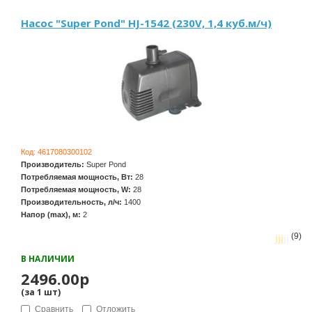
Насос "Super Pond" HJ-1542 (230V, 1,4 куб.м/ч)
Код:
4617080300102
Производитель:
Super Pond
Потребляемая мощность, Вт:
28
Потребляемая мощность, W:
28
Производительность, л/ч:
1400
Напор (max), м:
2
(9)
В НАЛИЧИИ
2496.00р
(за
1
шт
)
Сравнить
Отложить