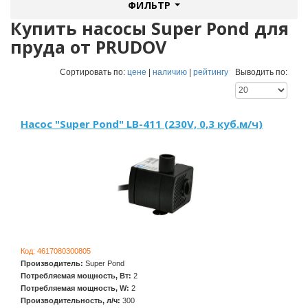
ФИЛЬТР
Купить насосы Super Pond для
пруда от PRUDOV
Сортировать по:
цене
|
наличию
|
рейтингу
Выводить по:
Насос "Super Pond" LB-411 (230V, 0,3 куб.м/ч)
Код:
4617080300805
Производитель:
Super Pond
Потребляемая мощность, Вт:
2
Потребляемая мощность, W:
2
Производительность, л/ч:
300