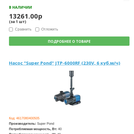
В НАЛИЧИИ
13261.00р
(за
1
шт
)
Сравнить
Отложить
ПОДРОБНЕЕ О ТОВАРЕ
Насос "Super Pond" JTP-6000RF (230V, 6 куб.м/ч)
Код:
4617080400505
Производитель:
Super Pond
Потребляемая мощность, Вт:
40