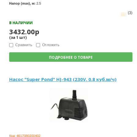
Напор (max), м:
2.5
(3)
В НАЛИЧИИ
3432.00р
(за
1
шт
)
Сравнить
Отложить
ПОДРОБНЕЕ О ТОВАРЕ
Насос "Super Pond" HJ-943 (230V, 0.8 куб.м/ч)
Код:
4617080200402