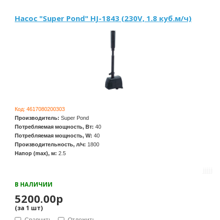
Насос "Super Pond" HJ-1843 (230V, 1.8 куб.м/ч)
Код:
4617080200303
Производитель:
Super Pond
Потребляемая мощность, Вт:
40
Потребляемая мощность, W:
40
Производительность, л/ч:
1800
Напор (max), м:
2.5
В НАЛИЧИИ
5200.00р
(за
1
шт
)