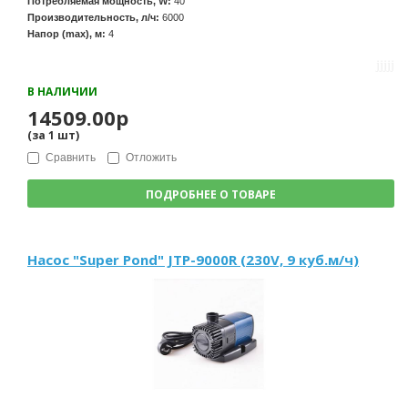
Потребляемая мощность, W:
40
Производительность, л/ч:
6000
Напор (max), м:
4
В НАЛИЧИИ
14509.00р
(за
1
шт
)
Сравнить
Отложить
ПОДРОБНЕЕ О ТОВАРЕ
Насос "Super Pond" JTP-9000R (230V, 9 куб.м/ч)